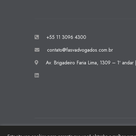
+55 11 3096 4300
contato@fasvadvogados.com.br
Av. Brigadeiro Faria Lima, 1309 – 1º andar
© 2026 FASV Advogados. Todos os direitos res