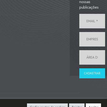
nossas
publicações
Desenvolvido por:
Agência ME